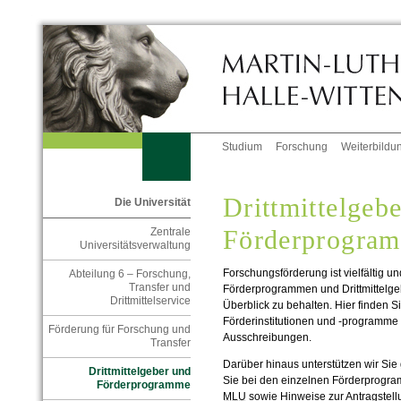
Studium
Forschung
Weiterbildu
Drittmittelgeb
Die Universität
Förderprogra
Zentrale
Universitätsverwaltung
Forschungsförderung ist vielfältig un
Abteilung 6 – Forschung,
Transfer und
Förderprogrammen und Drittmittelge
Drittmittelservice
Überblick zu behalten. Hier finden S
Förderinstitutionen und -programme 
Förderung für Forschung und
Ausschreibungen.
Transfer
Darüber hinaus unterstützen wir Sie 
Drittmittelgeber und
Sie bei den einzelnen Förderprogra
Förderprogramme
MLU
sowie Hinweise zur Antragstell