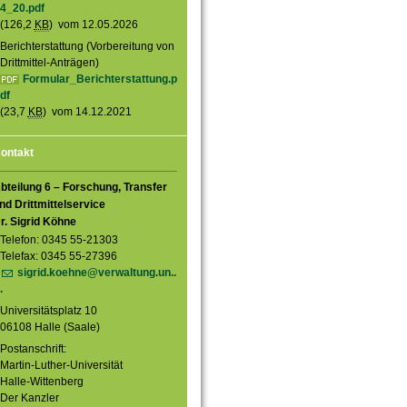
4_20.pdf
(126,2
KB
) vom 12.05.2026
Berichterstattung (Vorbereitung von
Drittmittel-Anträgen)
Formular_Berichterstattung.p
df
(23,7
KB
) vom 14.12.2021
ontakt
bteilung 6 – Forschung, Transfer
nd Drittmittelservice
r. Sigrid Köhne
Telefon: 0345 55-21303
Telefax: 0345 55-27396
sigrid.koehne@verwaltung.un..
.
Universitätsplatz 10
06108 Halle (Saale)
Postanschrift:
Martin-Luther-Universität
Halle-Wittenberg
Der Kanzler