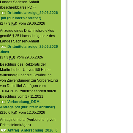
Landes Sachsen-Anhalt
(beschreibbares PDF)
Drittmittelanzeige_29.06.2026
.pdf (nur intern abrufbar)
(277,3
KB
) vom 29.06.2026
Anzeige eines Drittmittelprojektes
gemäß § 25 Hochschulgesetz des
Landes Sachsen-Anhalt
Drittmittelanzeige_29.06.2026
.docx
(37,3
KB
) vom 29.06.2026
Beschluss des Rektorats der
Martin-Luther-Universität Halle-
Wittenberg über die Gewährung
von Zuwendungen zur Vorbereitung
von Drittmittel-Anträgen vom
16.04.2019, zuletzt geändert durch
Beschluss vom 17.11.2021
Vorbereitung_DRM-
Anträge.pdf (nur intern abrufbar)
(216,6
KB
) vom 12.05.2026
Antragsformular (Vorbereitung von
Drittmittelanträgen)
Antrag_Anforschung_2026_0