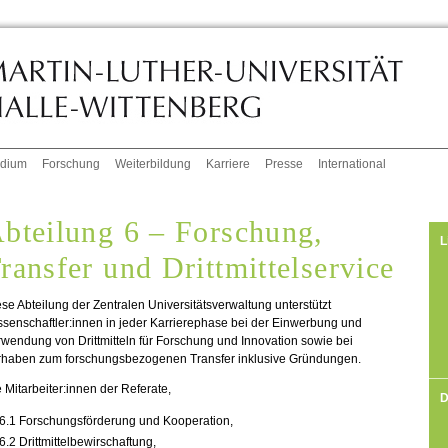
udium
Forschung
Weiterbildung
Karriere
Presse
International
bteilung 6 – Forschung,
L
ransfer und Drittmittelservice
se Abteilung der Zentralen Universitätsverwaltung unterstützt
senschaftler:innen in jeder Karrierephase bei der Einwerbung und
wendung von Drittmitteln für Forschung und Innovation sowie bei
rhaben zum forschungsbezogenen Transfer inklusive Gründungen.
 Mitarbeiter:innen der Referate,
D
6.
1 Forschungsförderung und Kooperation,
6.
2 Drittmittelbewirschaftung,