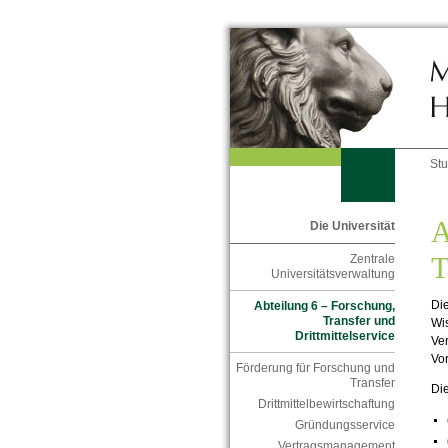
St
A
Die Universität
T
Zentrale
Universitätsverwaltung
Die
Abteilung 6 – Forschung,
Transfer und
Wis
Drittmittelservice
Ver
Vo
Förderung für Forschung und
Transfer
Die
Drittmittelbewirtschaftung
Gründungsservice
Vertragsmanagement