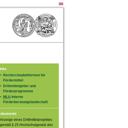
inks
Rechercheplattformen für
Fördermittel
Drittmittelgeber und
Förderprogramme
MLU
-interne
Förderberatungslandschaft
okumente
Anzeige eines Drittmittelprojektes
gemäß § 25 Hochschulgesetz des