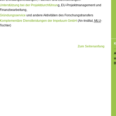
Unterstützung bei der Projektdurchführun
g, EU-Projektmanagement und
Finanzbearbeitung,
Gründungsservice
und andere Aktivitäten des Forschungstransfers
Komplementäre Dienstleistungen der Impetuum GmbH
(An-Institut,
MLU
-
Tochter)
K
Zum Seitenanfang
A
u
D