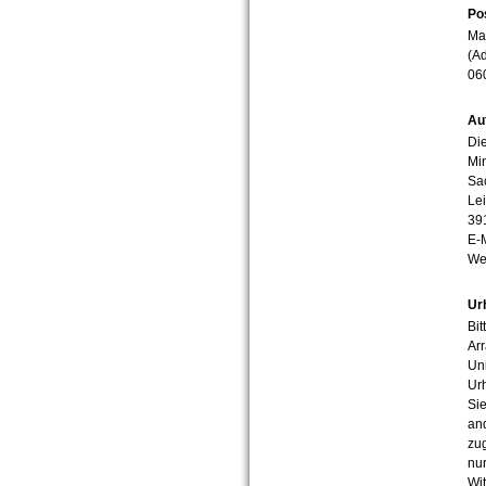
Po
Mar
(Ad
06
Au
Die
Min
Sa
Lei
39
E-
We
Ur
Bit
Arr
Uni
Urh
Sie
an
zug
nur
Wit