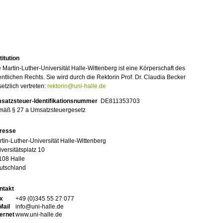
titution
 Martin-Luther-Universität Halle-Wittenberg ist eine Körperschaft des
entlichen Rechts. Sie wird durch die Rektorin Prof. Dr. Claudia Becker
etzlich vertreten:
rektorin@uni-halle.de
satzsteuer-Identifikationsnummer
DE811353703
mäß § 27 a Umsatzsteuergesetz
resse
tin-Luther-Universität Halle-Wittenberg
versitätsplatz 10
108 Halle
utschland
ntakt
x
+49 (0)345 55 27 077
Mail
info@uni-halle.de
ternet
www.uni-halle.de