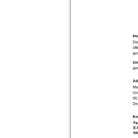
Ins
Die
öff
ges
Um
ge
Ad
Mar
Uni
06
De
Ko
Fa
E-
In