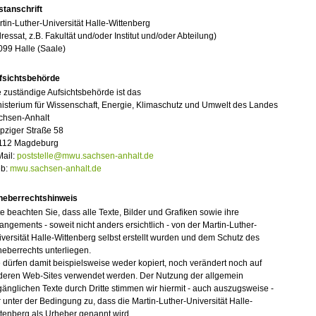
stanschrift
tin-Luther-Universität Halle-Wittenberg
ressat, z.B. Fakultät und/oder Institut und/oder Abteilung)
099 Halle (Saale)
fsichtsbehörde
 zuständige Aufsichtsbehörde ist das
isterium für Wissenschaft, Energie, Klimaschutz und Umwelt des Landes
chsen-Anhalt
pziger Straße 58
112 Magdeburg
Mail:
poststelle@mwu.sachsen-anhalt.de
b:
mwu.sachsen-anhalt.de
heberrechtshinweis
te beachten Sie, dass alle Texte, Bilder und Grafiken sowie ihre
angements - soweit nicht anders ersichtlich - von der Martin-Luther-
versität Halle-Wittenberg selbst erstellt wurden und dem Schutz des
eberrechts unterliegen.
 dürfen damit beispielsweise weder kopiert, noch verändert noch auf
deren Web-Sites verwendet werden. Der Nutzung der allgemein
änglichen Texte durch Dritte stimmen wir hiermit - auch auszugsweise -
 unter der Bedingung zu, dass die Martin-Luther-Universität Halle-
tenberg als Urheber genannt wird.