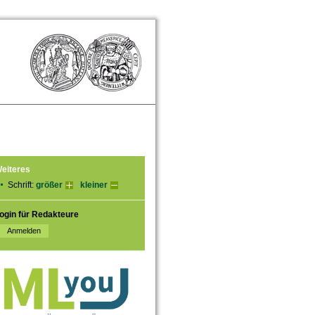
eiteres
Schrift:
größer
kleiner
ogin für Redakteure